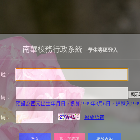
南華校務行政系統
-學生專區登入
學號：
密碼：
預設為西元出生年月日，例如1999年3月6日，請輸入19990
證碼：
撥放語音